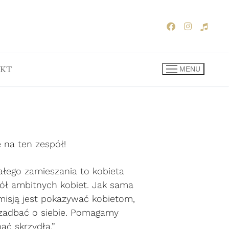
KT
MENU
e na ten zespół!
łego zamieszania to kobieta
ół ambitnych kobiet. Jak sama
isją jest pokazywać kobietom,
zadbać o siebie. Pomagamy
ąć skrzydła.”