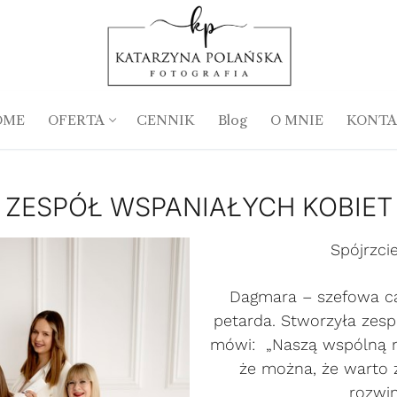
OME
OFERTA
CENNIK
Blog
O MNIE
KONTA
ZESPÓŁ WSPANIAŁYCH KOBIET
Spójrzci
Dagmara – szefowa ca
petarda. Stworzyła zesp
mówi: „Naszą wspólną m
że można, że warto 
rozwin