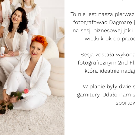
To nie jest nasza pierws
fotografować Dagmarę ju
na sesji biznesowej jak i
wielki krok do przo
Sesja została wykona
fotograficznym 2nd Fl
która idealnie nada
W planie były dwie s
garnitury. Udało nam 
sporto