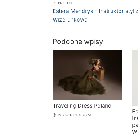
POPRZEDNI
Estera Mendrys – Instruktor styli
Wizerunkowa
Podobne wpisy
Traveling Dress Poland
Es
12 KWIETNIA 2024
In
pa
W